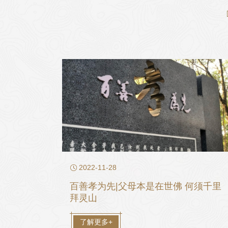

2022-11-28
百善孝为先|父母本是在世佛 何须千里
拜灵山
了解更多+