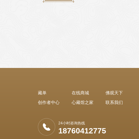
藏单
在线商城
佛观天下
创作者中心
心藏馆之家
联系我们
24小时咨询热线
18760412775