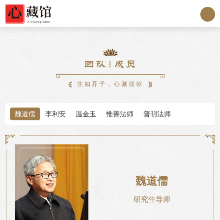
心藏馆之家


生如芥子，心藏须弥
魏道儒
李利安
温金玉
惟善法师
普明法师
魏道儒
研究生导师